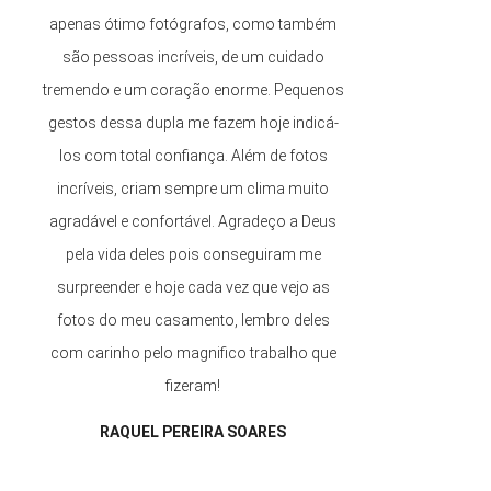
apenas ótimo fotógrafos, como também
são pessoas incríveis, de um cuidado
tremendo e um coração enorme. Pequenos
gestos dessa dupla me fazem hoje indicá-
F
los com total confiança. Além de fotos
incríveis, criam sempre um clima muito
agradável e confortável. Agradeço a Deus
pela vida deles pois conseguiram me
surpreender e hoje cada vez que vejo as
j
fotos do meu casamento, lembro deles
com carinho pelo magnifico trabalho que
fizeram!
a
RAQUEL PEREIRA SOARES