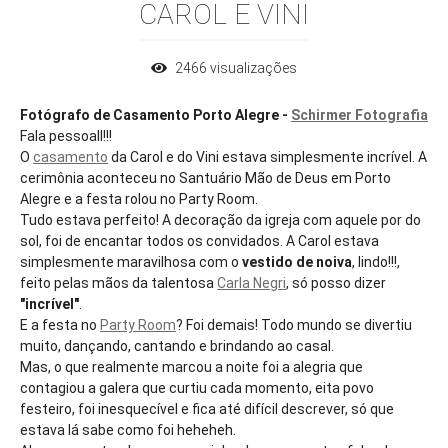
CAROL E VINI
2466
visualizações
Fotógrafo de Casamento Porto Alegre -
Schirmer Fotografia
Fala pessoall!!!
O
casamento
da Carol e do Vini estava simplesmente incrível. A
cerimônia aconteceu no Santuário Mão de Deus em Porto
Alegre e a festa rolou no Party Room.
Tudo estava perfeito! A decoração da igreja com aquele por do
sol, foi de encantar todos os convidados. A Carol estava
simplesmente maravilhosa com o
vestido de noiva
, lindo!!!,
feito pelas mãos da talentosa
Carla Negri
, só posso dizer
"incrível"
.
E a festa no
Party Room
? Foi demais! Todo mundo se divertiu
muito, dançando, cantando e brindando ao casal.
Mas, o que realmente marcou a noite foi a alegria que
contagiou a galera que curtiu cada momento, eita povo
festeiro, foi inesquecível e fica até difícil descrever, só que
estava lá sabe como foi heheheh.